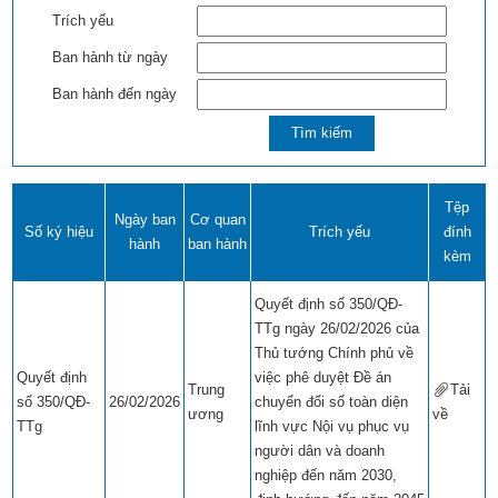
Trích yếu
Ban hành từ ngày
Ban hành đến ngày
Tệp
Ngày ban
Cơ quan
Số ký hiệu
Trích yếu
đính
hành
ban hành
kèm
Quyết định số 350/QĐ-
TTg ngày 26/02/2026 của
Thủ tướng Chính phủ về
Quyết định
việc phê duyệt Đề án
Trung
Tải
số 350/QĐ-
26/02/2026
chuyển đổi số toàn diện
ương
về
​​
TTg
lĩnh vực Nội vụ phục vụ
người dân và doanh
nghiệp đến năm 2030,