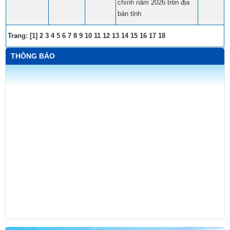
chính năm 2026 trên địa
bàn tỉnh
Trang: [1]​​
2
​​
3
​​
4
​​
5
​​
6
​​
7
​​
8
​​
9
​​
10
​​
11
​​
12
​​
13
​​
14
​​
15
​​
16
​​
17
​​
18
​​
THÔNG BÁO