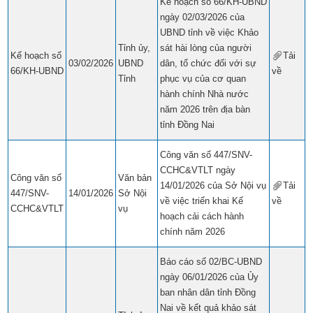
Kế hoạch số 66/KH-UBND
ngày 02/03/2026 của
UBND tỉnh về việc Khảo
Tỉnh ủy,
sát hài lòng của người
Kế hoạch số
Tải
03/02/2026
UBND
dân, tổ chức đối với sự
66/KH-UBND
về
​​
Tỉnh
phục vụ của cơ quan
hành chính Nhà nước
năm 2026 trên địa bàn
tỉnh Đồng Nai
Công văn số 447/SNV-
CCHC&VTLT ngày
Công văn số
Văn bản
14/01/2026 của Sở Nội vụ
Tải
447/SNV-
14/01/2026
Sở Nội
về việc triển khai Kế
về
​​
CCHC&VTLT
vụ
hoạch cải cách hành
chính năm 2026
Báo cáo số 02/BC-UBND
ngày 06/01/2026 của Ủy
ban nhân dân tỉnh Đồng
Nai về kết quả khảo sát