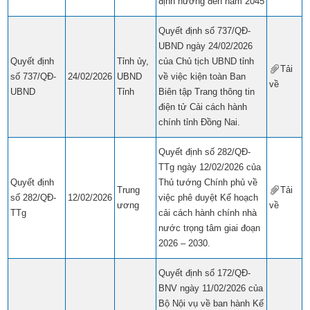
định hướng đến năm 2045
Quyết định số 737/QĐ-
UBND ngày 24/02/2026
Quyết định
Tỉnh ủy,
của Chủ tịch UBND tỉnh
Tải
số 737/QĐ-
24/02/2026
UBND
về việc kiện toàn Ban
về
​​
UBND
Tỉnh
Biên tập Trang thông tin
điện tử Cải cách hành
chính tỉnh Đồng Nai.
Quyết định số 282/QĐ-
TTg ngày 12/02/2026 của
Quyết định
Thủ tướng Chính phủ về
Trung
Tải
số 282/QĐ-
12/02/2026
việc phê duyệt Kế hoạch
ương
về
​​
TTg
cải cách hành chính nhà
nước trọng tâm giai đoạn
2026 – 2030.
Quyết định số 172/QĐ-
BNV ngày 11/02/2026 của
Bộ Nội vụ về ban hành Kế