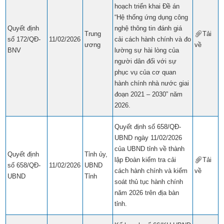
hoạch triển khai Đề án
“Hệ thống ứng dụng công
Quyết định
nghệ thông tin đánh giá
Trung
Tải
số 172/QĐ-
11/02/2026
cải cách hành chính và đo
ương
về
​​
BNV
lường sự hài lòng của
người dân đối với sự
phục vụ của cơ quan
hành chính nhà nước giai
đoạn 2021 – 2030” năm
2026.
Quyết định số 658/QĐ-
UBND ngày 11/02/2026
của UBND tỉnh về thành
Quyết định
Tỉnh ủy,
lập Đoàn kiểm tra cải
Tải
số 658/QĐ-
11/02/2026
UBND
cách hành chính và kiểm
về
​​
UBND
Tỉnh
soát thủ tục hành chính
năm 2026 trên địa bàn
tỉnh.