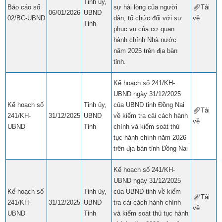
Tỉnh ủy,
Báo cáo số
sự hài lòng của người
Tải
06/01/2026
UBND
02/BC-UBND
dân, tổ chức đối với sự
về
​​
Tỉnh
phục vụ của cơ quan
hành chính Nhà nước
năm 2025 trên địa bàn
tỉnh.
Kế hoạch số 241/KH-
UBND ngày 31/12/2025
Kế hoạch số
Tỉnh ủy,
của UBND tỉnh Đồng Nai
Tải
241/KH-
31/12/2025
UBND
về kiểm tra cải cách hành
về
​​
UBND
Tỉnh
chính và kiểm soát thủ
tục hành chính năm 2026
trên địa bàn tỉnh Đồng Nai
Kế hoạch số 241/KH-
UBND ngày 31/12/2025
Kế hoạch số
Tỉnh ủy,
của UBND tỉnh về kiểm
Tải
241/KH-
31/12/2025
UBND
tra cải cách hành chính
về
​​
UBND
Tỉnh
và kiểm soát thủ tục hành