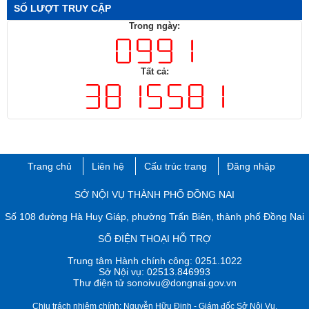
SỐ LƯỢT TRUY CẬP
Trong ngày:
Tất cả:
Trang chủ
Liên hệ
Cấu trúc trang
Đăng nhập
​SỞ NỘI VỤ THÀNH PHỐ ĐỒNG NAI
Số 108 đường Hà Huy Giáp, phường Trấn Biên, thành phố ​Đồng Nai
SỐ ĐIỆN THOẠI HỖ TRỢ
Trung tâm Hành chính công: 0251.1022
Sở Nội vụ: 02513.846993
Thư điện tử sonoivu@dongnai.gov.vn​
Chịu trách nhiệm chính: Nguyễn Hữu Định​ - Giám đốc Sở Nội Vụ.​