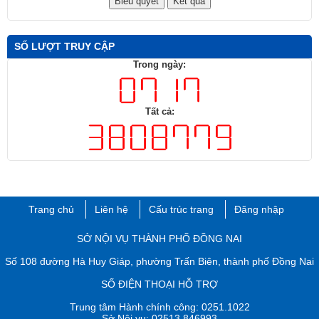
SỐ LƯỢT TRUY CẬP
Trong ngày:
Tất cả:
Trang chủ
Liên hệ
Cấu trúc trang
Đăng nhập
​SỞ NỘI VỤ THÀNH PHỐ ĐỒNG NAI
Số 108 đường Hà Huy Giáp, phường Trấn Biên, thành phố ​Đồng Nai
SỐ ĐIỆN THOẠI HỖ TRỢ
Trung tâm Hành chính công: 0251.1022
Sở Nội vụ: 02513.846993