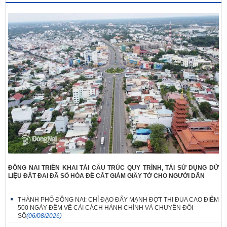
ĐỒNG NAI TRIỂN KHAI TÁI CẤU TRÚC QUY TRÌNH, TÁI SỬ DỤNG DỮ
LIỆU ĐẤT ĐAI ĐÃ SỐ HÓA ĐỂ CẮT GIẢM GIẤY TỜ CHO NGƯỜI DÂN
THÀNH PHỐ ĐỒNG NAI: CHỈ ĐẠO ĐẨY MẠNH ĐỢT THI ĐUA CAO ĐIỂM
500 NGÀY ĐÊM VỀ CẢI CÁCH HÀNH CHÍNH VÀ CHUYỂN ĐỔI
SỐ
(06/08/2026)