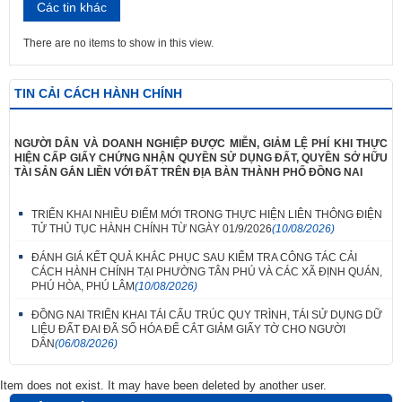
Các tin khác
There are no items to show in this view.
TIN CẢI CÁCH HÀNH CHÍNH
NGƯỜI DÂN VÀ DOANH NGHIỆP ĐƯỢC MIỄN, GIẢM LỆ PHÍ KHI THỰC
HIỆN CẤP GIẤY CHỨNG NHẬN QUYỀN SỬ DỤNG ĐẤT, QUYỀN SỞ HỮU
TÀI SẢN GẮN LIỀN VỚI ĐẤT TRÊN ĐỊA BÀN THÀNH PHỐ ĐỒNG NAI
TRIỂN KHAI NHIỀU ĐIỂM MỚI TRONG THỰC HIỆN LIÊN THÔNG ĐIỆN
TỬ THỦ TỤC HÀNH CHÍNH TỪ NGÀY 01/9/2026
(10/08/2026)
ĐÁNH GIÁ KẾT QUẢ KHẮC PHỤC SAU KIỂM TRA CÔNG TÁC CẢI
CÁCH HÀNH CHÍNH TẠI PHƯỜNG TÂN PHÚ VÀ CÁC XÃ ĐỊNH QUÁN,
PHÚ HÒA, PHÚ LÂM
(10/08/2026)
ĐỒNG NAI TRIỂN KHAI TÁI CẤU TRÚC QUY TRÌNH, TÁI SỬ DỤNG DỮ
LIỆU ĐẤT ĐAI ĐÃ SỐ HÓA ĐỂ CẮT GIẢM GIẤY TỜ CHO NGƯỜI
DÂN
(06/08/2026)
Item does not exist. It may have been deleted by another user.