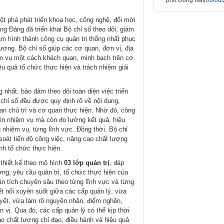
t phá phát triển khoa học, công nghệ, đổi mới
g Đảng đã triển khai Bộ chỉ số theo dõi, giám
m hình thành công cụ quản trị thống nhất phục
ương. Bộ chỉ số giúp các cơ quan, đơn vị, địa
ệm vụ một cách khách quan, minh bạch trên cơ
ệu quả tổ chức thực hiện và trách nhiệm giải
nhất, bảo đảm theo dõi toàn diện việc triển
chỉ số đều được quy định rõ về nội dung,
an chủ trì và cơ quan thực hiện. Nhờ đó, công
iện nhiệm vụ mà còn đo lường kết quả, hiệu
nhiệm vụ, từng lĩnh vực. Đồng thời, Bộ chỉ
oát tiến độ công việc, nâng cao chất lượng
ình tổ chức thực hiện.
 thiết kế theo mô hình
03 lớp quản trị
, đáp
ng; yêu cầu quản trị, tổ chức thực hiện của
ân tích chuyên sâu theo từng lĩnh vực và từng
t nối xuyên suốt giữa các cấp quản lý, vừa
uyết, vừa làm rõ nguyên nhân, điểm nghẽn,
vị. Qua đó, các cấp quản lý có thể kịp thời
ao chất lượng chỉ đạo, điều hành và hiệu quả