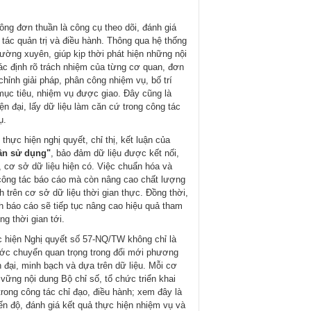
ông đơn thuần là công cụ theo dõi, đánh giá
tác quản trị và điều hành. Thông qua hệ thống
ường xuyên, giúp kịp thời phát hiện những nội
ác định rõ trách nhiệm của từng cơ quan, đơn
hỉnh giải pháp, phân công nhiệm vụ, bố trí
mục tiêu, nhiệm vụ được giao. Đây cũng là
n đại, lấy dữ liệu làm căn cứ trong công tác
ụ.
thực hiện nghị quyết, chỉ thị, kết luận của
lần sử dụng"
, bảo đảm dữ liệu được kết nối,
n, cơ sở dữ liệu hiện có. Việc chuẩn hóa và
 công tác báo cáo mà còn nâng cao chất lượng
h trên cơ sở dữ liệu thời gian thực. Đồng thời,
ch báo cáo sẽ tiếp tục nâng cao hiệu quả tham
g thời gian tới.
hực hiện Nghị quyết số 57-NQ/TW không chỉ là
ước chuyển quan trọng trong đổi mới phương
đại, minh bạch và dựa trên dữ liệu. Mỗi cơ
ững nội dung Bộ chỉ số, tổ chức triển khai
trong công tác chỉ đạo, điều hành; xem đây là
ến độ, đánh giá kết quả thực hiện nhiệm vụ và