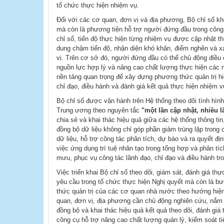
tổ chức thực hiện nhiệm vụ.
Đối với các cơ quan, đơn vị và địa phương, Bộ chỉ số kh
mà còn là phương tiện hỗ trợ người đứng đầu trong công 
chỉ số, tiến độ thực hiện từng nhiệm vụ được cập nhật th
dung chậm tiến độ, nhận diện khó khăn, điểm nghẽn và x
vị. Trên cơ sở đó, người đứng đầu có thể chủ động điều c
nguồn lực hợp lý và nâng cao chất lượng thực hiện các 
nền tảng quan trọng để xây dựng phương thức quản trị hiệ
chỉ đạo, điều hành và đánh giá kết quả thực hiện nhiệm v
Bộ chỉ số được vận hành trên Hệ thống theo dõi tình hình 
Trung ương theo nguyên tắc
"một lần cập nhật, nhiều 
chia sẻ và khai thác hiệu quả giữa các hệ thống thông ti
đồng bộ dữ liệu không chỉ góp phần giảm trùng lặp trong
dữ liệu, hỗ trợ công tác phân tích, dự báo và ra quyết địn
việc ứng dụng trí tuệ nhân tạo trong tổng hợp và phân tí
mưu, phục vụ công tác lãnh đạo, chỉ đạo và điều hành tron
Việc triển khai Bộ chỉ số theo dõi, giám sát, đánh giá t
yêu cầu trong tổ chức thực hiện Nghị quyết mà còn là b
thức quản trị của các cơ quan nhà nước theo hướng hiện 
quan, đơn vị, địa phương cần chủ động nghiên cứu, nắm v
đồng bộ và khai thác hiệu quả kết quả theo dõi, đánh giá 
công cụ hỗ trợ nâng cao chất lượng quản lý, kiểm soát ti