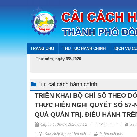
TRANG CHỦ
THỦ TỤC HÀNH CHÍNH
DỊCH VỤ C
Thứ năm, ngày 6/8/2026
Tin cải cách hành chính
TRIỂN KHAI BỘ CHỈ SỐ THEO DÕ
THỰC HIỆN NGHỊ QUYẾT SỐ 57-
QUẢ QUẢN TRỊ, ĐIỀU HÀNH TRÊ
Lượt xem : 59
Cập nhật 06/07/2026 08:12
Xem 
Sao chép địa chỉ bài viết
In bài viết này