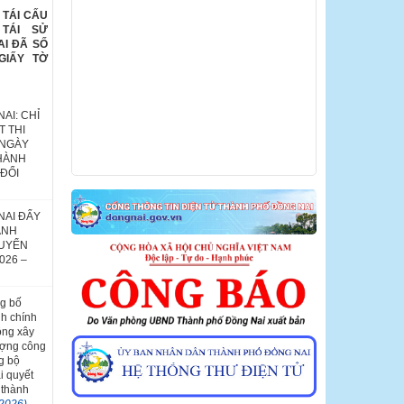
 TÁI CẤU
 TÁI SỬ
AI ĐÃ SỐ
GIẤY TỜ
AI: CHỈ
 THI
 NGÀY
 HÀNH
ĐỔI
NAI ĐẨY
ÀNH
HUYỂN
026 –
g bố
nh chính
ộng xây
ượng công
g bộ
i quyết
 thành
/2026)