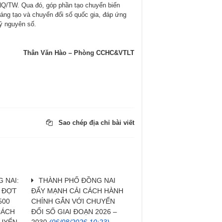
-NQ/TW. Qua đó, góp phần tạo chuyển biến
sáng tạo và chuyển đổi số quốc gia, đáp ứng
ỷ nguyên số.
Thân Văn Hào – Phòng CCHC&VTLT
Sao chép địa chỉ bài viết
 NAI:
THÀNH PHỐ ĐỒNG NAI
H ĐỢT
ĐẨY MẠNH CẢI CÁCH HÀNH
500
CHÍNH GẮN VỚI CHUYỂN
CÁCH
ĐỔI SỐ GIAI ĐOẠN 2026 –