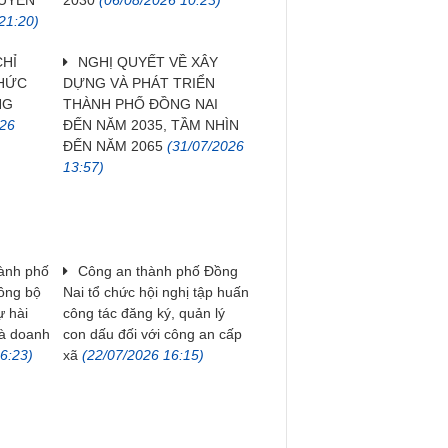
HUYỂN
2030
(06/08/2026 10:23)
21:20)
CHỈ
NGHỊ QUYẾT VỀ XÂY
THỨC
DỰNG VÀ PHÁT TRIỂN
NG
THÀNH PHỐ ĐỒNG NAI
026
ĐẾN NĂM 2035, TẦM NHÌN
ĐẾN NĂM 2065
(31/07/2026
13:57)
hành phố
Công an thành phố Đồng
đồng bộ
Nai tổ chức hội nghị tập huấn
ự hài
công tác đăng ký, quản lý
và doanh
con dấu đối với công an cấp
6:23)
xã
(22/07/2026 16:15)