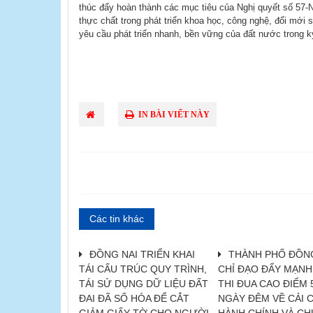
thúc đẩy hoàn thành các mục tiêu của Nghị quyết số 57
thực chất trong phát triển khoa học, công nghệ, đổi mới 
yêu cầu phát triển nhanh, bền vững của đất nước trong k
IN BÀI VIẾT NÀY
Các tin khác
ĐỒNG NAI TRIỂN KHAI
THÀNH PHỐ ĐỒNG
TÁI CẤU TRÚC QUY TRÌNH,
CHỈ ĐẠO ĐẨY MẠN
TÁI SỬ DỤNG DỮ LIỆU ĐẤT
THI ĐUA CAO ĐIỂM 
ĐAI ĐÃ SỐ HÓA ĐỂ CẮT
NGÀY ĐÊM VỀ CẢI 