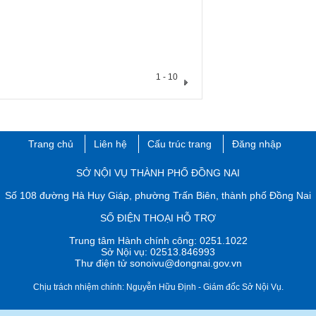
1 - 10
Trang chủ
Liên hệ
Cấu trúc trang
Đăng nhập
​SỞ NỘI VỤ THÀNH PHỐ ĐỒNG NAI
Số 108 đường Hà Huy Giáp, phường Trấn Biên, thành phố ​Đồng Nai
SỐ ĐIỆN THOẠI HỖ TRỢ
Trung tâm Hành chính công: 0251.1022
Sở Nội vụ: 02513.846993
Thư điện tử sonoivu@dongnai.gov.vn​
Chịu trách nhiệm chính: Nguyễn Hữu Định​ - Giám đốc Sở Nội Vụ.​