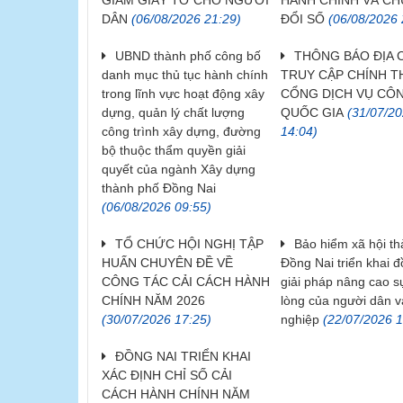
GIẢM GIẤY TỜ CHO NGƯỜI
HÀNH CHÍNH VÀ C
DÂN
(06/08/2026 21:29)
ĐỔI SỐ
(06/08/2026 
UBND thành phố công bố
THÔNG BÁO ĐỊA 
danh mục thủ tục hành chính
TRUY CẬP CHÍNH 
trong lĩnh vực hoạt động xây
CỔNG DỊCH VỤ CÔ
dựng, quản lý chất lượng
QUỐC GIA
(31/07/2
công trình xây dựng, đường
14:04)
bộ thuộc thẩm quyền giải
quyết của ngành Xây dựng
thành phố Đồng Nai
(06/08/2026 09:55)
TỔ CHỨC HỘI NGHỊ TẬP
Bảo hiểm xã hội t
HUẤN CHUYÊN ĐỀ VỀ
Đồng Nai triển khai 
CÔNG TÁC CẢI CÁCH HÀNH
giải pháp nâng cao s
CHÍNH NĂM 2026
lòng của người dân 
(30/07/2026 17:25)
nghiệp
(22/07/2026 1
ĐỒNG NAI TRIỂN KHAI
XÁC ĐỊNH CHỈ SỐ CẢI
CÁCH HÀNH CHÍNH NĂM