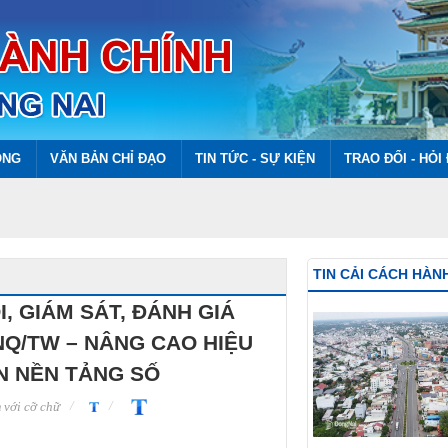
ÔNG
VĂN BẢN CHỈ ĐẠO
TIN TỨC - SỰ KIỆN
TRAO ĐỔI - HỎI
TIN CẢI CÁCH HÀN
I, GIÁM SÁT, ĐÁNH GIÁ
NQ/TW – NÂNG CAO HIỆU
N NỀN TẢNG SỐ
với cỡ chữ