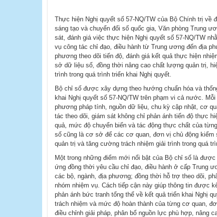
Thực hiện Nghị quyết số 57-NQ/TW của Bộ Chính trị về độ
sáng tạo và chuyển đổi số quốc gia, Văn phòng Trung ươn
sát, đánh giá việc thực hiện Nghị quyết số 57-NQ/TW nhằ
vụ công tác chỉ đạo, điều hành từ Trung ương đến địa ph
phương theo dõi tiến độ, đánh giá kết quả thực hiện nhi
sở dữ liệu số, đồng thời nâng cao chất lượng quản trị, hi
trình trong quá trình triển khai Nghị quyết.
Bộ chỉ số được xây dựng theo hướng chuẩn hóa và thống 
khai Nghị quyết số 57-NQ/TW trên phạm vi cả nước. Mỗi 
phương pháp tính, nguồn dữ liệu, chu kỳ cập nhật, cơ qu
tác theo dõi, giám sát không chỉ phản ánh tiến độ thực h
quả, mức độ chuyển biến và tác động thực chất của từng 
số cũng là cơ sở để các cơ quan, đơn vị chủ động kiểm s
quản trị và tăng cường trách nhiệm giải trình trong quá tr
Một trong những điểm mới nổi bật của Bộ chỉ số là được
ứng đồng thời yêu cầu chỉ đạo, điều hành ở cấp Trung ươ
các bộ, ngành, địa phương; đồng thời hỗ trợ theo dõi, ph
nhóm nhiệm vụ. Cách tiếp cận này giúp thông tin được kế
phản ánh bức tranh tổng thể về kết quả triển khai Nghị q
trách nhiệm và mức độ hoàn thành của từng cơ quan, đơn 
điều chỉnh giải pháp, phân bổ nguồn lực phù hợp, nâng c