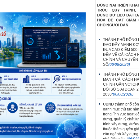
ĐỒNG NAI TRIỂN KHAI
TRÚC QUY TRÌNH,
DỤNG DỮ LIỆU ĐẤT Đ
HÓA ĐỂ CẮT GIẢM 
CHO NGƯỜI DÂN
THÀNH PHỐ ĐỒNG N
ĐẠO ĐẨY MẠNH ĐỢT
ĐUA CAO ĐIỂM 500
ĐÊM VỀ CẢI CÁCH
CHÍNH VÀ CHUYỂN 
SỐ
(06/08/2026)
THÀNH PHỐ ĐỒNG 
MẠNH CẢI CÁCH H
CHÍNH GẮN VỚI C
ĐỔI SỐ GIAI ĐOẠN 2
2030
(06/08/2026)
UBND thành phố côn
danh mục thủ tục hà
trong lĩnh vực hoạt đ
dựng, quản lý chất l
trình xây dựng, đườn
thuộc thẩm quyền giả
của ngành Xây dựng
phố Đồng Nai
(06/08