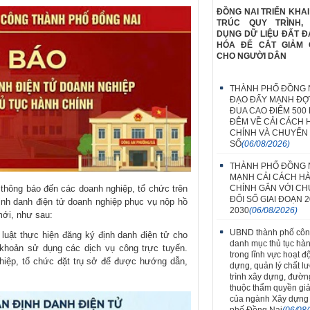
ĐỒNG NAI TRIỂN KHAI
TRÚC QUY TRÌNH,
DỤNG DỮ LIỆU ĐẤT Đ
HÓA ĐỂ CẮT GIẢM 
CHO NGƯỜI DÂN
THÀNH PHỐ ĐỒNG N
ĐẠO ĐẨY MẠNH ĐỢT
ĐUA CAO ĐIỂM 500
ĐÊM VỀ CẢI CÁCH
CHÍNH VÀ CHUYỂN 
SỐ
(06/08/2026)
THÀNH PHỐ ĐỒNG 
MẠNH CẢI CÁCH H
thông báo đến các doanh nghiệp, tổ chức trên
CHÍNH GẮN VỚI C
ĐỔI SỐ GIAI ĐOẠN 2
định danh điện tử doanh nghiệp phục vụ nộp hồ
2030
(06/08/2026)
mới, như sau:
UBND thành phố côn
uật thực hiện đăng ký định danh điện tử cho
danh mục thủ tục hà
 khoản sử dụng các dịch vụ công trực tuyến.
trong lĩnh vực hoạt đ
hiệp, tổ chức đặt trụ sở để được hướng dẫn,
dựng, quản lý chất l
trình xây dựng, đườn
thuộc thẩm quyền giả
của ngành Xây dựng
phố Đồng Nai
(06/08