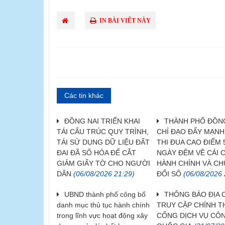
IN BÀI VIẾT NÀY
Các tin khác
ĐỒNG NAI TRIỂN KHAI
THÀNH PHỐ ĐỒNG
TÁI CẤU TRÚC QUY TRÌNH,
CHỈ ĐẠO ĐẨY MẠN
TÁI SỬ DỤNG DỮ LIỆU ĐẤT
THI ĐUA CAO ĐIỂM 
ĐAI ĐÃ SỐ HÓA ĐỂ CẮT
NGÀY ĐÊM VỀ CẢI 
GIẢM GIẤY TỜ CHO NGƯỜI
HÀNH CHÍNH VÀ C
DÂN
(06/08/2026 21:29)
ĐỔI SỐ
(06/08/2026 
UBND thành phố công bố
THÔNG BÁO ĐỊA 
danh mục thủ tục hành chính
TRUY CẬP CHÍNH 
trong lĩnh vực hoạt động xây
CỔNG DỊCH VỤ CÔ