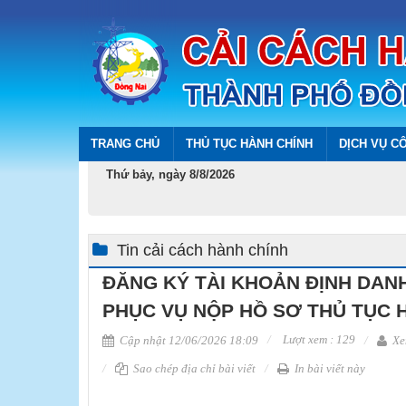
TRANG CHỦ
THỦ TỤC HÀNH CHÍNH
DỊCH VỤ C
Thứ bảy, ngày 8/8/2026
Tin cải cách hành chính
ĐĂNG KÝ TÀI KHOẢN ĐỊNH DAN
PHỤC VỤ NỘP HỒ SƠ THỦ TỤC 
Lượt xem : 129
Cập nhật 12/06/2026 18:09
Xe
Sao chép địa chỉ bài viết
In bài viết này