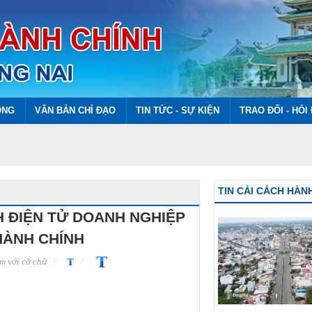
ÔNG
VĂN BẢN CHỈ ĐẠO
TIN TỨC - SỰ KIỆN
TRAO ĐỔI - HỎI
TIN CẢI CÁCH HÀN
H ĐIỆN TỬ DOANH NGHIỆP
HÀNH CHÍNH
m với cỡ chữ