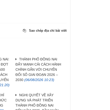
Sao chép địa chỉ bài viết
 NAI:
THÀNH PHỐ ĐỒNG NAI
H ĐỢT
ĐẨY MẠNH CẢI CÁCH HÀNH
500
CHÍNH GẮN VỚI CHUYỂN
CÁCH
ĐỔI SỐ GIAI ĐOẠN 2026 –
HUYỂN
2030
(06/08/2026 10:23)
21:20)
CHỈ
NGHỊ QUYẾT VỀ XÂY
THỨC
DỰNG VÀ PHÁT TRIỂN
NG
THÀNH PHỐ ĐỒNG NAI