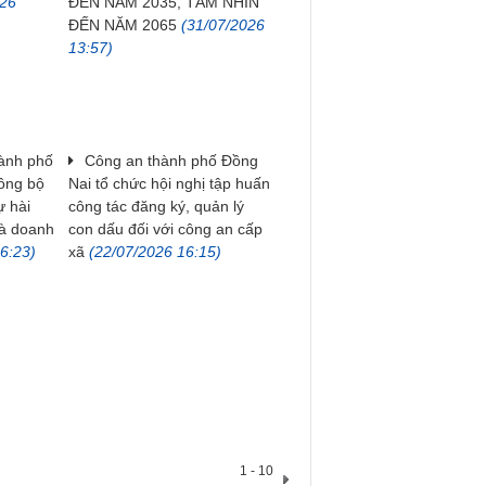
026
ĐẾN NĂM 2035, TẦM NHÌN
ĐẾN NĂM 2065
(31/07/2026
13:57)
hành phố
Công an thành phố Đồng
đồng bộ
Nai tổ chức hội nghị tập huấn
ự hài
công tác đăng ký, quản lý
và doanh
con dấu đối với công an cấp
6:23)
xã
(22/07/2026 16:15)
1 - 10