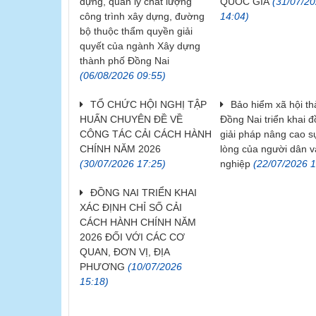
dựng, quản lý chất lượng
QUỐC GIA
(31/07/2
công trình xây dựng, đường
14:04)
bộ thuộc thẩm quyền giải
quyết của ngành Xây dựng
thành phố Đồng Nai
(06/08/2026 09:55)
TỔ CHỨC HỘI NGHỊ TẬP
Bảo hiểm xã hội t
HUẤN CHUYÊN ĐỀ VỀ
Đồng Nai triển khai 
CÔNG TÁC CẢI CÁCH HÀNH
giải pháp nâng cao s
CHÍNH NĂM 2026
lòng của người dân 
(30/07/2026 17:25)
nghiệp
(22/07/2026 1
ĐỒNG NAI TRIỂN KHAI
XÁC ĐỊNH CHỈ SỐ CẢI
CÁCH HÀNH CHÍNH NĂM
2026 ĐỐI VỚI CÁC CƠ
QUAN, ĐƠN VỊ, ĐỊA
PHƯƠNG
(10/07/2026
15:18)