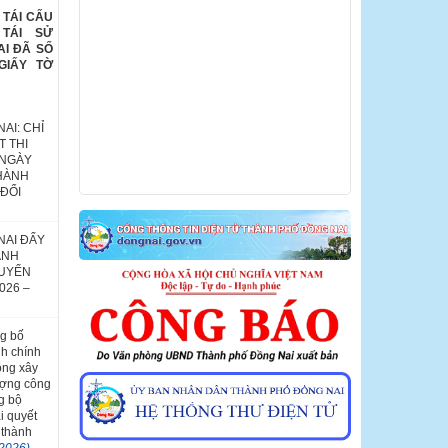
 TÁI CẤU
 TÁI SỬ
AI ĐÃ SỐ
GIẤY TỜ
AI: CHỈ
 THI
 NGÀY
 HÀNH
ĐỔI
NAI ĐẨY
ÀNH
HUYỂN
026 –
g bố
nh chính
ộng xây
ượng công
g bộ
i quyết
 thành
/2026)