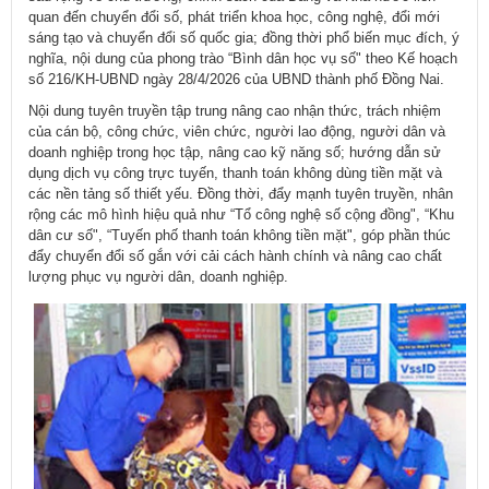
quan đến chuyển đổi số, phát triển khoa học, công nghệ, đổi mới
sáng tạo và chuyển đổi số quốc gia; đồng thời phổ biến mục đích, ý
nghĩa, nội dung của phong trào “Bình dân học vụ số" theo Kế hoạch
số 216/KH-UBND ngày 28/4/2026 của UBND thành phố Đồng Nai.
Nội dung tuyên truyền tập trung nâng cao nhận thức, trách nhiệm
của cán bộ, công chức, viên chức, người lao động, người dân và
doanh nghiệp trong học tập, nâng cao kỹ năng số; hướng dẫn sử
dụng dịch vụ công trực tuyến, thanh toán không dùng tiền mặt và
các nền tảng số thiết yếu. Đồng thời, đẩy mạnh tuyên truyền, nhân
rộng các mô hình hiệu quả như “Tổ công nghệ số cộng đồng", “Khu
dân cư số", “Tuyến phố thanh toán không tiền mặt", góp phần thúc
đẩy chuyển đổi số gắn với cải cách hành chính và nâng cao chất
lượng phục vụ người dân, doanh nghiệp.