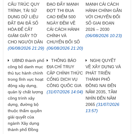
CẤU TRÚC QUY
ĐẠO ĐẨY MẠNH
MẠNH CẢI CÁCH
TRÌNH, TÁI SỬ
ĐỢT THI ĐUA
HÀNH CHÍNH GẮN
DỤNG DỮ LIỆU
CAO ĐIỂM 500
VỚI CHUYỂN ĐỔI
ĐẤT ĐAI ĐÃ SỐ
NGÀY ĐÊM VỀ
SỐ GIAI ĐOẠN
HÓA ĐỂ CẮT
CẢI CÁCH HÀNH
2026 – 2030
GIẢM GIẤY TỜ
CHÍNH VÀ
(06/08/2026 10:23)
CHO NGƯỜI DÂN
CHUYỂN ĐỔI SỐ
(06/08/2026 21:29)
(06/08/2026 21:20)
UBND thành phố
THÔNG BÁO
NGHỊ QUYẾT
công bố danh mục
ĐỊA CHỈ TRUY
VỀ XÂY DỰNG VÀ
thủ tục hành chính
CẬP CHÍNH THỨC
PHÁT TRIỂN
trong lĩnh vực hoạt
CỔNG DỊCH VỤ
THÀNH PHỐ
động xây dựng,
CÔNG QUỐC GIA
ĐỒNG NAI ĐẾN
quản lý chất lượng
(31/07/2026 14:04)
NĂM 2035, TẦM
công trình xây
NHÌN ĐẾN NĂM
dựng, đường bộ
2065
(31/07/2026
thuộc thẩm quyền
13:57)
giải quyết của
ngành Xây dựng
thành phố Đồng