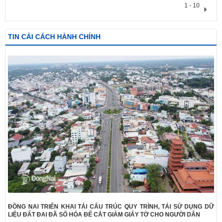
1 - 10
TIN CẢI CÁCH HÀNH CHÍNH
ĐỒNG NAI TRIỂN KHAI TÁI CẤU TRÚC QUY TRÌNH, TÁI SỬ DỤNG DỮ
LIỆU ĐẤT ĐAI ĐÃ SỐ HÓA ĐỂ CẮT GIẢM GIẤY TỜ CHO NGƯỜI DÂN