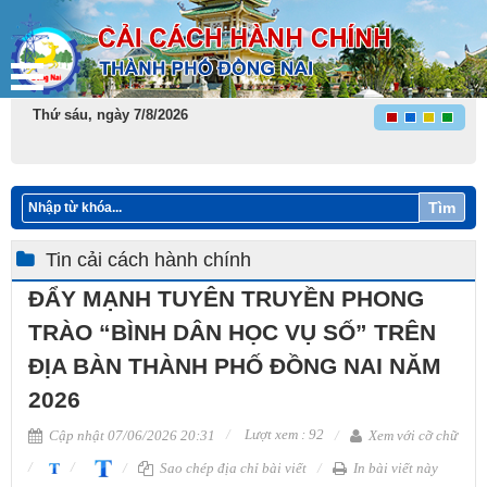
Thứ sáu, ngày 7/8/2026
Tìm
Tin cải cách hành chính
ĐẨY MẠNH TUYÊN TRUYỀN PHONG
TRÀO “BÌNH DÂN HỌC VỤ SỐ” TRÊN
ĐỊA BÀN THÀNH PHỐ ĐỒNG NAI NĂM
2026
Lượt xem : 92
Cập nhật 07/06/2026 20:31
Xem với cỡ chữ
Sao chép địa chỉ bài viết
In bài viết này