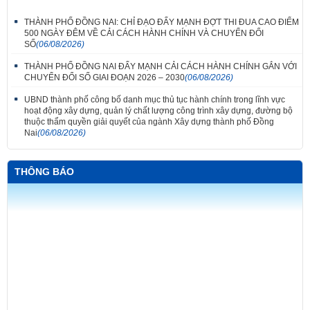
THÀNH PHỐ ĐỒNG NAI: CHỈ ĐẠO ĐẨY MẠNH ĐỢT THI ĐUA CAO ĐIỂM
500 NGÀY ĐÊM VỀ CẢI CÁCH HÀNH CHÍNH VÀ CHUYỂN ĐỔI
SỐ
(06/08/2026)
THÀNH PHỐ ĐỒNG NAI ĐẨY MẠNH CẢI CÁCH HÀNH CHÍNH GẮN VỚI
CHUYỂN ĐỔI SỐ GIAI ĐOẠN 2026 – 2030
(06/08/2026)
UBND thành phố công bố danh mục thủ tục hành chính trong lĩnh vực
hoạt động xây dựng, quản lý chất lượng công trình xây dựng, đường bộ
thuộc thẩm quyền giải quyết của ngành Xây dựng thành phố Đồng
Nai
(06/08/2026)
THÔNG BÁO