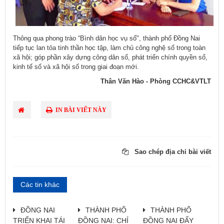
Thông qua phong trào “Bình dân học vụ số", thành phố Đồng Nai
tiếp tục lan tỏa tinh thần học tập, làm chủ công nghệ số trong toàn
xã hội; góp phần xây dựng công dân số, phát triển chính quyền số,
kinh tế số và xã hội số trong giai đoạn mới.​
Thân Văn Hào - Phòng CCHC&VTLT
IN BÀI VIẾT NÀY
Sao chép địa chỉ bài viết
Các tin khác
ĐỒNG NAI
THÀNH PHỐ
THÀNH PHỐ
TRIỂN KHAI TÁI
ĐỒNG NAI: CHỈ
ĐỒNG NAI ĐẨY