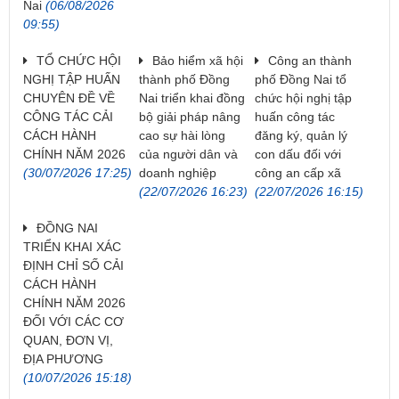
Nai
(06/08/2026
09:55)
TỔ CHỨC HỘI
Bảo hiểm xã hội
Công an thành
NGHỊ TẬP HUẤN
thành phố Đồng
phố Đồng Nai tổ
CHUYÊN ĐỀ VỀ
Nai triển khai đồng
chức hội nghị tập
CÔNG TÁC CẢI
bộ giải pháp nâng
huấn công tác
CÁCH HÀNH
cao sự hài lòng
đăng ký, quản lý
CHÍNH NĂM 2026
của người dân và
con dấu đối với
(30/07/2026 17:25)
doanh nghiệp
công an cấp xã
(22/07/2026 16:23)
(22/07/2026 16:15)
ĐỒNG NAI
TRIỂN KHAI XÁC
ĐỊNH CHỈ SỐ CẢI
CÁCH HÀNH
CHÍNH NĂM 2026
ĐỐI VỚI CÁC CƠ
QUAN, ĐƠN VỊ,
ĐỊA PHƯƠNG
(10/07/2026 15:18)