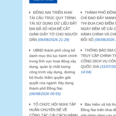
ĐỒNG NAI TRIỂN KHAI
THÀNH PHỐ ĐỒNG
TÁI CẤU TRÚC QUY TRÌNH,
CHỈ ĐẠO ĐẨY MẠN
TÁI SỬ DỤNG DỮ LIỆU ĐẤT
THI ĐUA CAO ĐIỂM 
ĐAI ĐÃ SỐ HÓA ĐỂ CẮT
NGÀY ĐÊM VỀ CẢI 
GIẢM GIẤY TỜ CHO NGƯỜI
HÀNH CHÍNH VÀ C
DÂN
(06/08/2026 21:29)
ĐỔI SỐ
(06/08/2026 
UBND thành phố công bố
THÔNG BÁO ĐỊA 
danh mục thủ tục hành chính
TRUY CẬP CHÍNH 
trong lĩnh vực hoạt động xây
CỔNG DỊCH VỤ CÔ
dựng, quản lý chất lượng
QUỐC GIA
(31/07/2
công trình xây dựng, đường
14:04)
bộ thuộc thẩm quyền giải
quyết của ngành Xây dựng
thành phố Đồng Nai
(06/08/2026 09:55)
TỔ CHỨC HỘI NGHỊ TẬP
Bảo hiểm xã hội t
HUẤN CHUYÊN ĐỀ VỀ
Đồng Nai triển khai 
CÔNG TÁC CẢI CÁCH HÀNH
giải pháp nâng cao s