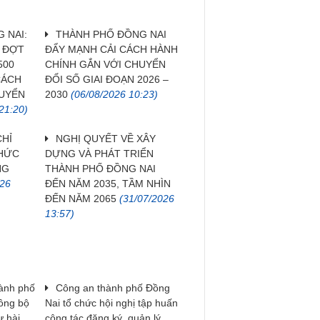
 NAI:
THÀNH PHỐ ĐỒNG NAI
H ĐỢT
ĐẨY MẠNH CẢI CÁCH HÀNH
500
CHÍNH GẮN VỚI CHUYỂN
CÁCH
ĐỔI SỐ GIAI ĐOẠN 2026 –
HUYỂN
2030
(06/08/2026 10:23)
21:20)
CHỈ
NGHỊ QUYẾT VỀ XÂY
THỨC
DỰNG VÀ PHÁT TRIỂN
NG
THÀNH PHỐ ĐỒNG NAI
026
ĐẾN NĂM 2035, TẦM NHÌN
ĐẾN NĂM 2065
(31/07/2026
13:57)
hành phố
Công an thành phố Đồng
đồng bộ
Nai tổ chức hội nghị tập huấn
ự hài
công tác đăng ký, quản lý