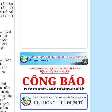
 TÁI CẤU
 TÁI SỬ
AI ĐÃ SỐ
GIẤY TỜ
AI: CHỈ
 THI
 NGÀY
 HÀNH
ĐỔI
NAI ĐẨY
ÀNH
HUYỂN
026 –
g bố
nh chính
ộng xây
ượng công
g bộ
i quyết
 thành
/2026)