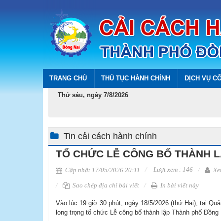
TRANG CHỦ
THỦ TỤC HÀNH CHÍNH
DỊCH VỤ C
Thứ sáu, ngày 7/8/2026
Tin cải cách hành chính
TỔ CHỨC LỄ CÔNG BỐ THÀNH L
Lượt xem : 146
Cập nhật 17/05/2026 20:11
Xem
Sao chép địa chỉ bài viết
In bài viết này
Vào lúc 19 giờ 30 phút, ngày 18/5/2026 (thứ Hai), tại 
long trọng tổ chức Lễ công bố thành lập Thành phố Đồng 