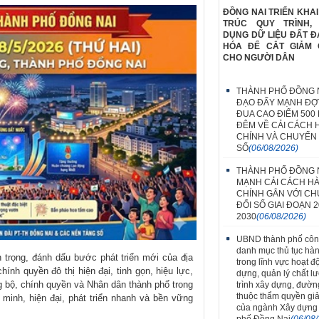
ĐỒNG NAI TRIỂN KHAI
TRÚC QUY TRÌNH,
DỤNG DỮ LIỆU ĐẤT Đ
HÓA ĐỂ CẮT GIẢM 
CHO NGƯỜI DÂN
THÀNH PHỐ ĐỒNG N
ĐẠO ĐẨY MẠNH ĐỢT
ĐUA CAO ĐIỂM 500
ĐÊM VỀ CẢI CÁCH
CHÍNH VÀ CHUYỂN 
SỐ
(06/08/2026)
THÀNH PHỐ ĐỒNG 
MẠNH CẢI CÁCH H
CHÍNH GẮN VỚI C
ĐỔI SỐ GIAI ĐOẠN 2
2030
(06/08/2026)
UBND thành phố côn
danh mục thủ tục hà
an trọng, đánh dấu bước phát triển mới của địa
trong lĩnh vực hoạt đ
ính quyền đô thị hiện đại, tinh gọn, hiệu lực,
dựng, quản lý chất l
g bộ, chính quyền và Nhân dân thành phố trong
trình xây dựng, đườn
thuộc thẩm quyền giả
minh, hiện đại, phát triển nhanh và bền vững
của ngành Xây dựng
phố Đồng Nai
(06/08