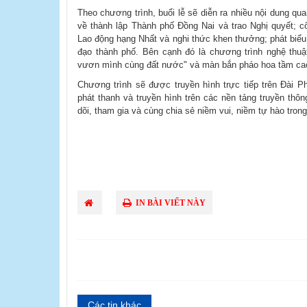
Theo chương trình, buổi lễ sẽ diễn ra nhiều nội dung qu
về thành lập Thành phố Đồng Nai và trao Nghị quyết;
Lao động hạng Nhất và nghi thức khen thưởng; phát biểu
đạo thành phố. Bên cạnh đó là chương trình nghệ thuậ
vươn mình cùng đất nước" và màn bắn pháo hoa tầm ca
Chương trình sẽ được truyền hình trực tiếp trên Đài P
phát thanh và truyền hình trên các nền tảng truyền thô
dõi, tham gia và cùng chia sẻ niềm vui, niềm tự hào tron
IN BÀI VIẾT NÀY
Các tin khác