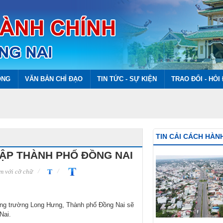
ÔNG
VĂN BẢN CHỈ ĐẠO
TIN TỨC - SỰ KIỆN
TRAO ĐỔI - HỎI
TIN CẢI CÁCH HÀN
ẬP THÀNH PHỐ ĐỒNG NAI
 với cỡ chữ
Quảng trường Long Hưng, Thành phố Đồng Nai sẽ
Nai.