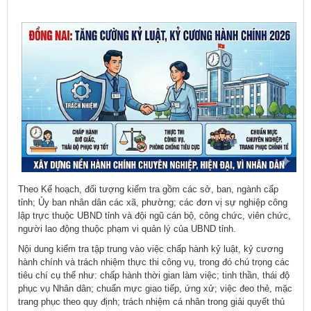
Theo Kế hoạch, đối tượng kiểm tra gồm các sở, ban, ngành cấp
tỉnh; Ủy ban nhân dân các xã, phường; các đơn vị sự nghiệp công
lập trực thuộc UBND tỉnh và đội ngũ cán bộ, công chức, viên chức,
người lao động thuộc phạm vi quản lý của UBND tỉnh.
Nội dung kiểm tra tập trung vào việc chấp hành kỷ luật, kỷ cương
hành chính và trách nhiệm thực thi công vụ, trong đó chú trọng các
tiêu chí cụ thể như: chấp hành thời gian làm việc; tinh thần, thái độ
phục vụ Nhân dân; chuẩn mực giao tiếp, ứng xử; việc đeo thẻ, mặc
trang phục theo quy định; trách nhiệm cá nhân trong giải quyết thủ