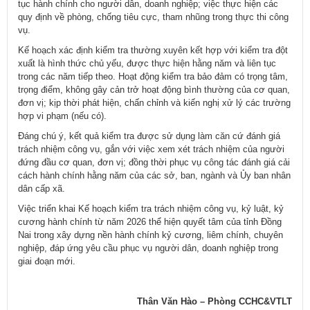
tục hành chính cho người dân, doanh nghiệp; việc thực hiện các
quy định về phòng, chống tiêu cực, tham nhũng trong thực thi công
vụ.
Kế hoạch xác định kiểm tra thường xuyên kết hợp với kiểm tra đột
xuất là hình thức chủ yếu, được thực hiện hằng năm và liên tục
trong các năm tiếp theo. Hoạt động kiểm tra bảo đảm có trọng tâm,
trọng điểm, không gây cản trở hoạt động bình thường của cơ quan,
đơn vị; kịp thời phát hiện, chấn chỉnh và kiến nghị xử lý các trường
hợp vi phạm (nếu có).
Đáng chú ý, kết quả kiểm tra được sử dụng làm căn cứ đánh giá
trách nhiệm công vụ, gắn với việc xem xét trách nhiệm của người
đứng đầu cơ quan, đơn vị; đồng thời phục vụ công tác đánh giá cải
cách hành chính hằng năm của các sở, ban, ngành và Ủy ban nhân
dân cấp xã.
Việc triển khai Kế hoạch kiểm tra trách nhiệm công vụ, kỷ luật, kỷ
cương hành chính từ năm 2026 thể hiện quyết tâm của tỉnh Đồng
Nai trong xây dựng nền hành chính kỷ cương, liêm chính, chuyên
nghiệp, đáp ứng yêu cầu phục vụ người dân, doanh nghiệp trong
giai đoạn mới.
Thân Văn Hào – Phòng CCHC&VTLT