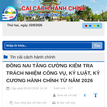
Thứ hai, ngày 10/8/2026
Tìm
Tin cải cách hành chính
ĐỒNG NAI TĂNG CƯỜNG KIỂM TRA
TRÁCH NHIỆM CÔNG VỤ, KỶ LUẬT, KỶ
CƯƠNG HÀNH CHÍNH TỪ NĂM 2026
Lượt xem : 127
Cập nhật 05/02/2026 16:34
Xem với cỡ chữ
Sao chép địa chỉ bài viết
In bài viết này