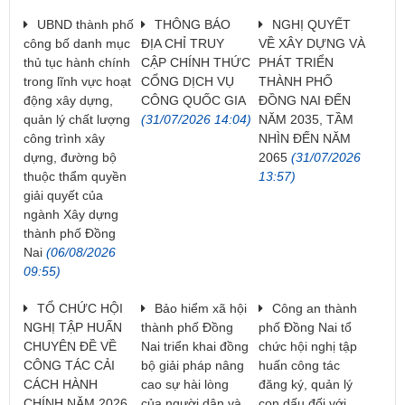
UBND thành phố
THÔNG BÁO
NGHỊ QUYẾT
công bố danh mục
ĐỊA CHỈ TRUY
VỀ XÂY DỰNG VÀ
thủ tục hành chính
CẬP CHÍNH THỨC
PHÁT TRIỂN
trong lĩnh vực hoạt
CỔNG DỊCH VỤ
THÀNH PHỐ
động xây dựng,
CÔNG QUỐC GIA
ĐỒNG NAI ĐẾN
quản lý chất lượng
(31/07/2026 14:04)
NĂM 2035, TẦM
công trình xây
NHÌN ĐẾN NĂM
dựng, đường bộ
2065
(31/07/2026
thuộc thẩm quyền
13:57)
giải quyết của
ngành Xây dựng
thành phố Đồng
Nai
(06/08/2026
09:55)
TỔ CHỨC HỘI
Bảo hiểm xã hội
Công an thành
NGHỊ TẬP HUẤN
thành phố Đồng
phố Đồng Nai tổ
CHUYÊN ĐỀ VỀ
Nai triển khai đồng
chức hội nghị tập
CÔNG TÁC CẢI
bộ giải pháp nâng
huấn công tác
CÁCH HÀNH
cao sự hài lòng
đăng ký, quản lý
CHÍNH NĂM 2026
của người dân và
con dấu đối với