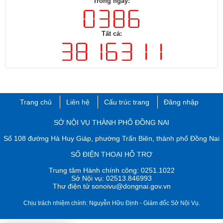
Trong ngày:
Tất cả:
Trang chủ
Liên hệ
Cấu trúc trang
Đăng nhập
​SỞ NỘI VỤ THÀNH PHỐ ĐỒNG NAI
Số 108 đường Hà Huy Giáp, phường Trấn Biên, thành phố ​Đồng Nai
SỐ ĐIỆN THOẠI HỖ TRỢ
Trung tâm Hành chính công: 0251.1022
Sở Nội vụ: 02513.846993
Thư điện tử sonoivu@dongnai.gov.vn​
Chịu trách nhiệm chính: Nguyễn Hữu Định​ - Giám đốc Sở Nội Vụ.​