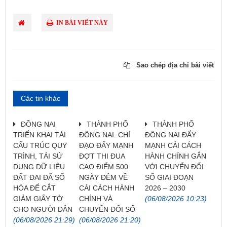
IN BÀI VIẾT NÀY
Sao chép địa chỉ bài viết
Các tin khác
ĐỒNG NAI
THÀNH PHỐ
THÀNH PHỐ
TRIỂN KHAI TÁI
ĐỒNG NAI: CHỈ
ĐỒNG NAI ĐẨY
CẤU TRÚC QUY
ĐẠO ĐẨY MẠNH
MẠNH CẢI CÁCH
TRÌNH, TÁI SỬ
ĐỢT THI ĐUA
HÀNH CHÍNH GẮN
DỤNG DỮ LIỆU
CAO ĐIỂM 500
VỚI CHUYỂN ĐỔI
ĐẤT ĐAI ĐÃ SỐ
NGÀY ĐÊM VỀ
SỐ GIAI ĐOẠN
HÓA ĐỂ CẮT
CẢI CÁCH HÀNH
2026 – 2030
GIẢM GIẤY TỜ
CHÍNH VÀ
(06/08/2026 10:23)
CHO NGƯỜI DÂN
CHUYỂN ĐỔI SỐ
(06/08/2026 21:29)
(06/08/2026 21:20)