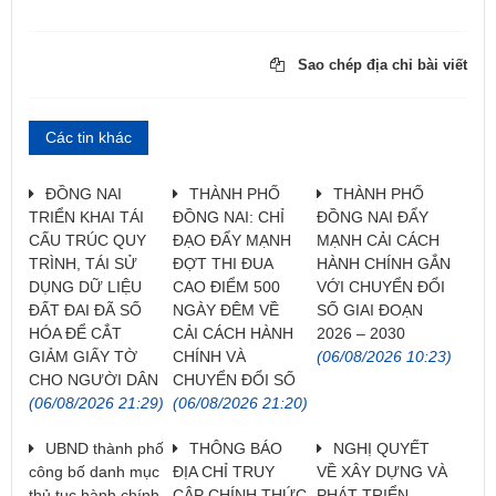
Sao chép địa chỉ bài viết
Các tin khác
ĐỒNG NAI
THÀNH PHỐ
THÀNH PHỐ
TRIỂN KHAI TÁI
ĐỒNG NAI: CHỈ
ĐỒNG NAI ĐẨY
CẤU TRÚC QUY
ĐẠO ĐẨY MẠNH
MẠNH CẢI CÁCH
TRÌNH, TÁI SỬ
ĐỢT THI ĐUA
HÀNH CHÍNH GẮN
DỤNG DỮ LIỆU
CAO ĐIỂM 500
VỚI CHUYỂN ĐỔI
ĐẤT ĐAI ĐÃ SỐ
NGÀY ĐÊM VỀ
SỐ GIAI ĐOẠN
HÓA ĐỂ CẮT
CẢI CÁCH HÀNH
2026 – 2030
GIẢM GIẤY TỜ
CHÍNH VÀ
(06/08/2026 10:23)
CHO NGƯỜI DÂN
CHUYỂN ĐỔI SỐ
(06/08/2026 21:29)
(06/08/2026 21:20)
UBND thành phố
THÔNG BÁO
NGHỊ QUYẾT
công bố danh mục
ĐỊA CHỈ TRUY
VỀ XÂY DỰNG VÀ
thủ tục hành chính
CẬP CHÍNH THỨC
PHÁT TRIỂN