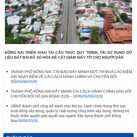
ĐỒNG NAI TRIỂN KHAI TÁI CẤU TRÚC QUY TRÌNH, TÁI SỬ DỤNG DỮ
LIỆU ĐẤT ĐAI ĐÃ SỐ HÓA ĐỂ CẮT GIẢM GIẤY TỜ CHO NGƯỜI DÂN
THÀNH PHỐ ĐỒNG NAI: CHỈ ĐẠO ĐẨY MẠNH ĐỢT THI ĐUA CAO ĐIỂM
500 NGÀY ĐÊM VỀ CẢI CÁCH HÀNH CHÍNH VÀ CHUYỂN ĐỔI
SỐ
(06/08/2026)
THÀNH PHỐ ĐỒNG NAI ĐẨY MẠNH CẢI CÁCH HÀNH CHÍNH GẮN VỚI
CHUYỂN ĐỔI SỐ GIAI ĐOẠN 2026 – 2030
(06/08/2026)
UBND thành phố công bố danh mục thủ tục hành chính trong lĩnh vực
hoạt động xây dựng, quản lý chất lượng công trình xây dựng, đường bộ
thuộc thẩm quyền giải quyết của ngành Xây dựng thành phố Đồng
Nai
(06/08/2026)