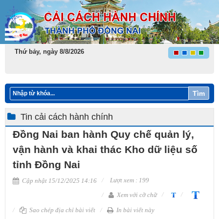
Thứ bảy, ngày 8/8/2026
Tìm
Tin cải cách hành chính
Đồng Nai ban hành Quy chế quản lý,
vận hành và khai thác Kho dữ liệu số
tỉnh Đồng Nai
Lượt xem : 199
Cập nhật 15/12/2025 14:16
Xem với cỡ chữ
Sao chép địa chỉ bài viết
In bài viết này