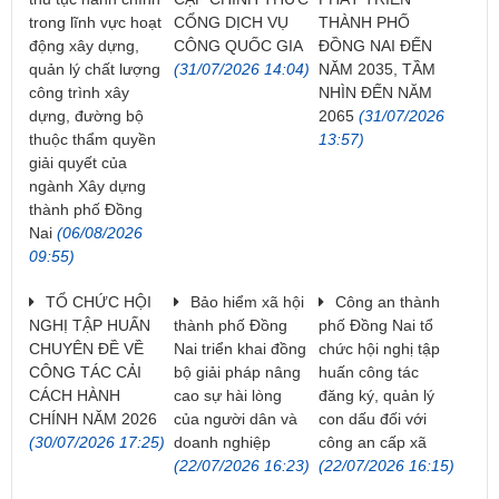
trong lĩnh vực hoạt
CỔNG DỊCH VỤ
THÀNH PHỐ
động xây dựng,
CÔNG QUỐC GIA
ĐỒNG NAI ĐẾN
quản lý chất lượng
(31/07/2026 14:04)
NĂM 2035, TẦM
công trình xây
NHÌN ĐẾN NĂM
dựng, đường bộ
2065
(31/07/2026
thuộc thẩm quyền
13:57)
giải quyết của
ngành Xây dựng
thành phố Đồng
Nai
(06/08/2026
09:55)
TỔ CHỨC HỘI
Bảo hiểm xã hội
Công an thành
NGHỊ TẬP HUẤN
thành phố Đồng
phố Đồng Nai tổ
CHUYÊN ĐỀ VỀ
Nai triển khai đồng
chức hội nghị tập
CÔNG TÁC CẢI
bộ giải pháp nâng
huấn công tác
CÁCH HÀNH
cao sự hài lòng
đăng ký, quản lý
CHÍNH NĂM 2026
của người dân và
con dấu đối với
(30/07/2026 17:25)
doanh nghiệp
công an cấp xã
(22/07/2026 16:23)
(22/07/2026 16:15)