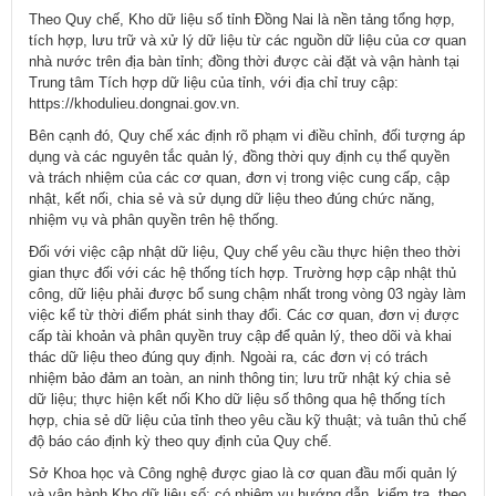
Theo Quy chế, Kho dữ liệu số tỉnh Đồng Nai là nền tảng tổng hợp,
tích hợp, lưu trữ và xử lý dữ liệu từ các nguồn dữ liệu của cơ quan
nhà nước trên địa bàn tỉnh; đồng thời được cài đặt và vận hành tại
Trung tâm Tích hợp dữ liệu của tỉnh, với địa chỉ truy cập:
https://khodulieu.dongnai.gov.vn
.
Bên cạnh đó, Quy chế xác định rõ phạm vi điều chỉnh, đối tượng áp
dụng và các nguyên tắc quản lý, đồng thời quy định cụ thể quyền
và trách nhiệm của các cơ quan, đơn vị trong việc cung cấp, cập
nhật, kết nối, chia sẻ và sử dụng dữ liệu theo đúng chức năng,
nhiệm vụ và phân quyền trên hệ thống.
Đối với việc cập nhật dữ liệu, Quy chế yêu cầu thực hiện theo thời
gian thực đối với các hệ thống tích hợp. Trường hợp cập nhật thủ
công, dữ liệu phải được bổ sung chậm nhất trong vòng 03 ngày làm
việc kể từ thời điểm phát sinh thay đổi. Các cơ quan, đơn vị được
cấp tài khoản và phân quyền truy cập để quản lý, theo dõi và khai
thác dữ liệu theo đúng quy định. Ngoài ra, các đơn vị có trách
nhiệm bảo đảm an toàn, an ninh thông tin; lưu trữ nhật ký chia sẻ
dữ liệu; thực hiện kết nối Kho dữ liệu số thông qua hệ thống tích
hợp, chia sẻ dữ liệu của tỉnh theo yêu cầu kỹ thuật; và tuân thủ chế
độ báo cáo định kỳ theo quy định của Quy chế.
Sở Khoa học và Công nghệ được giao là cơ quan đầu mối quản lý
và vận hành Kho dữ liệu số; có nhiệm vụ hướng dẫn, kiểm tra, theo